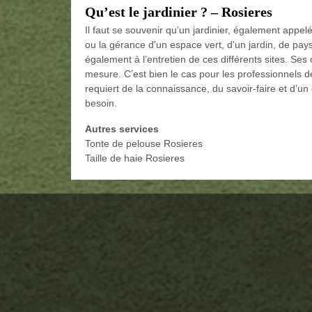
Qu’est le jardinier ? – Rosieres
Il faut se souvenir qu’un jardinier, également app
ou la gérance d'un espace vert, d'un jardin, de paysag
également à l’entretien de ces différents sites. Ses
mesure. C’est bien le cas pour les professionnels 
requiert de la connaissance, du savoir-faire et d’u
besoin.
Autres services
Tonte de pelouse Rosieres
Taille de haie Rosieres