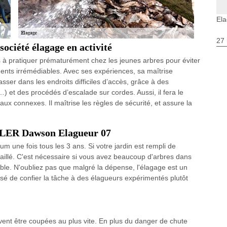
El
27 
ciété élagage en activité
es à pratiquer prématurément chez les jeunes arbres pour éviter
ements irrémédiables. Avec ses expériences, sa maîtrise
asser dans les endroits difficiles d’accès, grâce à des
 et des procédés d’escalade sur cordes. Aussi, il fera le
x connexes. Il maîtrise les règles de sécurité, et assure la
IGLER Dawson Elagueur 07
um une fois tous les 3 ans. Si votre jardin est rempli de
taillé. C'est nécessaire si vous avez beaucoup d'arbres dans
dable. N'oubliez pas que malgré la dépense, l'élagage est un
visé de confier la tâche à des élagueurs expérimentés plutôt
ent être coupées au plus vite. En plus du danger de chute