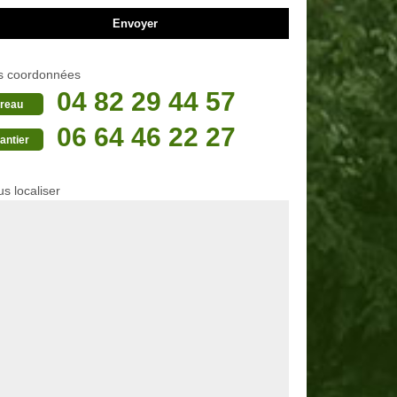
s coordonnées
04 82 29 44 57
reau
06 64 46 22 27
antier
s localiser