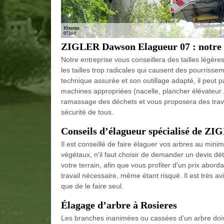
ZIGLER Dawson Elagueur 07 : notre so
Notre entreprise vous conseillera des tailles légèr
les tailles trop radicales qui causent des pourriss
technique assurée et son outillage adapté, il peut p
machines appropriées (nacelle, plancher élévateur…)
ramassage des déchets et vous proposera des travau
sécurité de tous.
Conseils d’élagueur spécialisé de Z
Il est conseillé de faire élaguer vos arbres au minim
végétaux, n'il faut choisir de demander un devis dé
votre terrain, afin que vous profiter d'un prix abor
travail nécessaire, même étant risqué. Il est très a
que de le faire seul.
Élagage d’arbre à Rosieres
Les branches inanimées ou cassées d’un arbre doiv