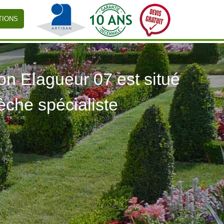
TIONS
 Elagueur 07 est situé
èche spécialiste