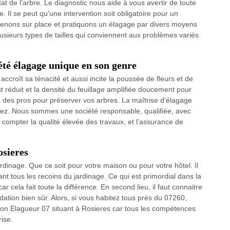
tat de l’arbre. Le diagnostic nous aide à vous avertir de toute
. Il se peut qu’une intervention soit obligatoire pour un
venons sur place et pratiquons un élagage par divers moyens
ieurs types de tailles qui conviennent aux problèmes variés
té élagage unique en son genre
, accroît sa ténacité et aussi incite la poussée de fleurs et de
 réduit et la densité du feuillage amplifiée doucement pour
 à des pros pour préserver vos arbres. La maîtrise d’élagage
erez. Nous sommes une société responsable, qualifiée, avec
compter la qualité élevée des travaux, et l’assurance de
osieres
dinage. Que ce soit pour votre maison ou pour votre hôtel. Il
ant tous les recoins du jardinage. Ce qui est primordial dans la
 cela fait toute la différence. En second lieu, il faut connaitre
ndation bien sûr. Alors, si vous habitez tous près du 07260,
son Elagueur 07 situant à Rosieres car tous les compétences
ise.