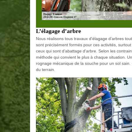
L’élagage d’arbre
Nous réalisons tous travaux d'élagage d’arbres tout
sont précisément formés pour ces activités, surtout
ceux qui sont d’abattage d'arbre. Selon les contrai
méthode qui convient le plus à chaque situation. U
rognage mécanique de la souche pour un sol sain. C
du terrain.