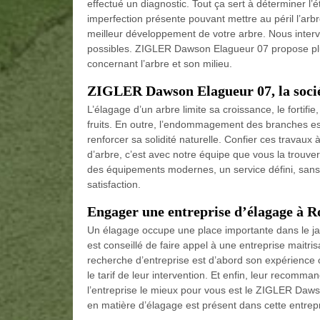
effectué un diagnostic. Tout ça sert à déterminer l’é
imperfection présente pouvant mettre au péril l’arbre
meilleur développement de votre arbre. Nous inter
possibles. ZIGLER Dawson Elagueur 07 propose plus
concernant l’arbre et son milieu.
ZIGLER Dawson Elagueur 07, la socié
L’élagage d’un arbre limite sa croissance, le fortifie
fruits. En outre, l’endommagement des branches est
renforcer sa solidité naturelle. Confier ces travaux
d’arbre, c’est avec notre équipe que vous la trouv
des équipements modernes, un service défini, sans 
satisfaction.
Engager une entreprise d’élagage à R
Un élagage occupe une place importante dans le jar
est conseillé de faire appel à une entreprise maitris
recherche d’entreprise est d’abord son expérience car
le tarif de leur intervention. Et enfin, leur recomma
l’entreprise le mieux pour vous est le ZIGLER Daw
en matière d’élagage est présent dans cette entrepr