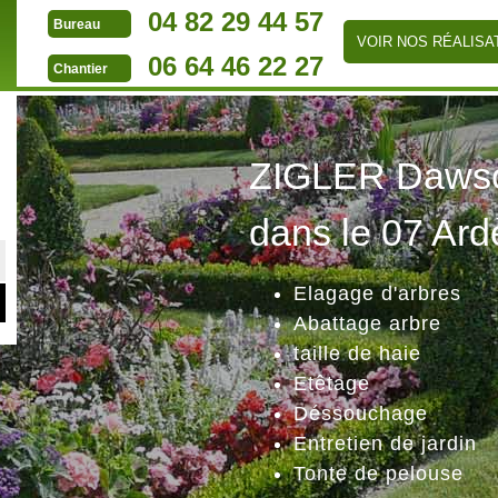
04 82 29 44 57
Bureau
VOIR NOS RÉALISA
06 64 46 22 27
Chantier
ZIGLER Dawson
dans le 07 Ard
Elagage d'arbres
Abattage arbre
taille de haie
Etêtage
Déssouchage
Entretien de jardin
Tonte de pelouse