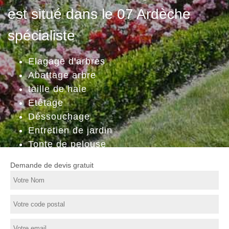
est situé dans le 07 Ardèche
spécialiste
Elagage d'arbres
Abattage arbre
taille de haie
Etêtage
Déssouchage
Entretien de jardin
Tonte de pelouse
Demande de devis gratuit