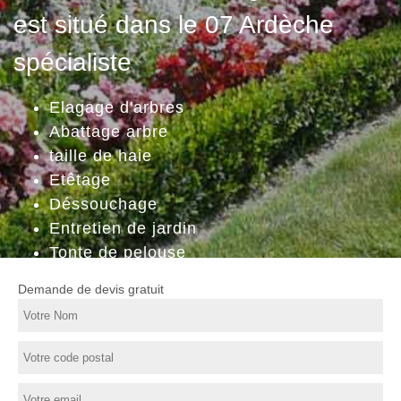
est situé dans le 07 Ardèche
spécialiste
Elagage d'arbres
Abattage arbre
taille de haie
Etêtage
Déssouchage
Entretien de jardin
Tonte de pelouse
Demande de devis gratuit