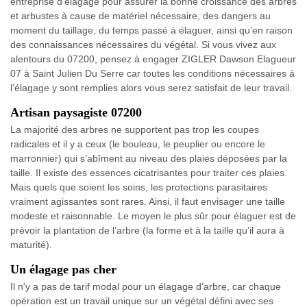
entreprise d’élagage pour assurer la bonne croissance des arbres
et arbustes à cause de matériel nécessaire, des dangers au
moment du taillage, du temps passé à élaguer, ainsi qu’en raison
des connaissances nécessaires du végétal. Si vous vivez aux
alentours du 07200, pensez à engager ZIGLER Dawson Elagueur
07 à Saint Julien Du Serre car toutes les conditions nécessaires à
l’élagage y sont remplies alors vous serez satisfait de leur travail.
Artisan paysagiste 07200
La majorité des arbres ne supportent pas trop les coupes
radicales et il y a ceux (le bouleau, le peuplier ou encore le
marronnier) qui s’abîment au niveau des plaies déposées par la
taille. Il existe des essences cicatrisantes pour traiter ces plaies.
Mais quels que soient les soins, les protections parasitaires
vraiment agissantes sont rares. Ainsi, il faut envisager une taille
modeste et raisonnable. Le moyen le plus sûr pour élaguer est de
prévoir la plantation de l’arbre (la forme et à la taille qu’il aura à
maturité).
Un élagage pas cher
Il n'y a pas de tarif modal pour un élagage d’arbre, car chaque
opération est un travail unique sur un végétal défini avec ses