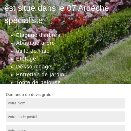
est situé dans le 07 Ardèche
spécialiste
Elagage d'arbres
Abattage arbre
taille de haie
Etêtage
Déssouchage
Entretien de jardin
Tonte de pelouse
Demande de devis gratuit