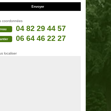
s coordonnées
04 82 29 44 57
reau
06 64 46 22 27
antier
s localiser