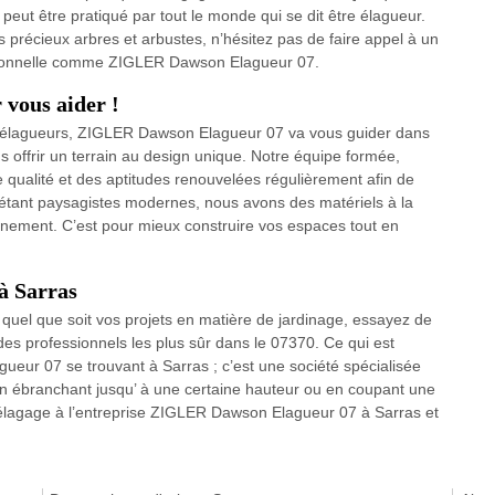
ne peut être pratiqué par tout le monde qui se dit être élagueur.
s précieux arbres et arbustes, n’hésitez pas de faire appel à un
essionnelle comme ZIGLER Dawson Elagueur 07.
 vous aider !
d’élagueurs, ZIGLER Dawson Elagueur 07 va vous guider dans
us offrir un terrain au design unique. Notre équipe formée,
e qualité et des aptitudes renouvelées régulièrement afin de
t étant paysagistes modernes, nous avons des matériels à la
onnement. C’est pour mieux construire vos espaces tout en
à Sarras
, quel que soit vos projets en matière de jardinage, essayez de
des professionnels les plus sûr dans le 07370. Ce qui est
ueur 07 se trouvant à Sarras ; c’est une société spécialisée
 en ébranchant jusqu’ à une certaine hauteur ou en coupant une
 d’élagage à l’entreprise ZIGLER Dawson Elagueur 07 à Sarras et