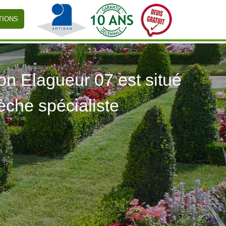
TIONS
 Elagueur 07 est situé
èche spécialiste