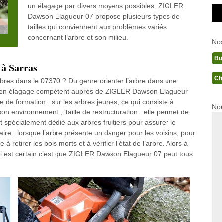
un élagage par divers moyens possibles. ZIGLER
Dawson Elagueur 07 propose plusieurs types de
tailles qui conviennent aux problèmes variés
concernant l’arbre et son milieu.
No
Bu
 à Sarras
Ch
rbres dans le 07370 ? Du genre orienter l’arbre dans une
isans en élagage compètent auprès de ZIGLER Dawson Elagueur
le de formation : sur les arbres jeunes, ce qui consiste à
Nou
son environnement ; Taille de restructuration : elle permet de
est spécialement dédié aux arbres fruitiers pour assurer le
taire : lorsque l’arbre présente un danger pour les voisins, pour
 à retirer les bois morts et à vérifier l’état de l’arbre. Alors à
qui est certain c’est que ZIGLER Dawson Elagueur 07 peut tous