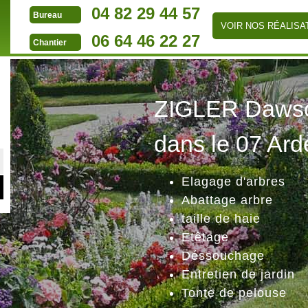
04 82 29 44 57
Bureau
VOIR NOS RÉALISA
06 64 46 22 27
Chantier
ZIGLER Dawson
dans le 07 Ard
Elagage d'arbres
Abattage arbre
taille de haie
Etêtage
Déssouchage
Entretien de jardin
Tonte de pelouse