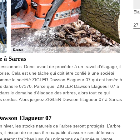
El
27 
e à Sarras
essionnels. Donc, avant de procéder à un travail d’élagage, il
prise. Cela est une tâche qui doit être confié à une société
Comme la société ZIGLER Dawson Elagueur 07 qui est basée à
 devis dans le 07370. Parce que, ZIGLER Dawson Elagueur 07 à
dans le domaine d’élagage des arbres, alors tout ce qui
rs cordes. Alors joignez ZIGLER Dawson Elagueur 07 à Sarras
Dawson Elagueur 07
hiver, les stocks naturels de l’arbre seront protégés. L’arbre
is, il risque de ne pas être capable d’assurer ses défenses
eureront fraîches jusqu’au printemps de l’année suivante.