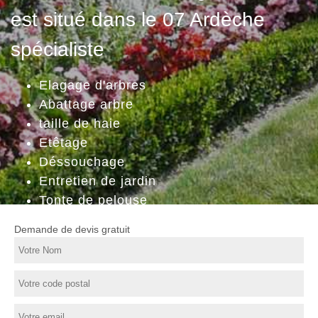
est situé dans le 07 Ardèche
spécialiste
Elagage d'arbres
Abattage arbre
taille de haie
Etêtage
Déssouchage
Entretien de jardin
Tonte de pelouse
Demande de devis gratuit