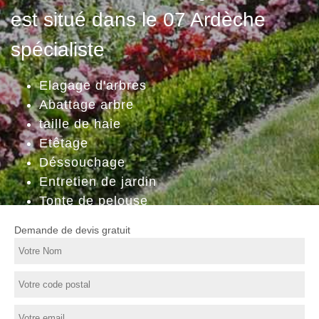
est situé dans le 07 Ardèche
spécialiste
Elagage d'arbres
Abattage arbre
taille de haie
Etêtage
Déssouchage
Entretien de jardin
Tonte de pelouse
Demande de devis gratuit