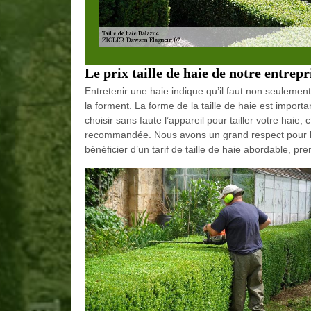
Le prix taille de haie de notre entrepr
Entretenir une haie indique qu’il faut non seulement
la forment. La forme de la taille de haie est importan
choisir sans faute l’appareil pour tailler votre haie,
recommandée. Nous avons un grand respect pour la 
bénéficier d’un tarif de taille de haie abordable, p