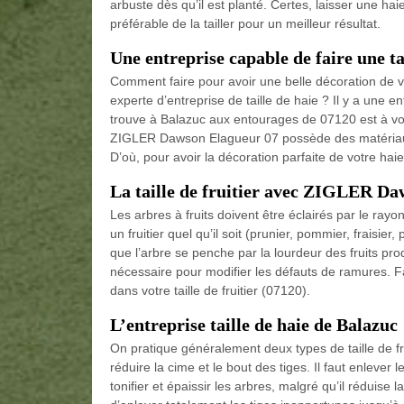
arbuste dès qu’il est planté. Certes, laisser une hai
préférable de la tailler pour un meilleur résultat.
Une entreprise capable de faire une ta
Comment faire pour avoir une belle décoration de v
experte d’entreprise de taille de haie ? Il y a un
trouve à Balazuc aux entourages de 07120 est à vot
ZIGLER Dawson Elagueur 07 possède des matériaux 
D’où, pour avoir la décoration parfaite de votre h
La taille de fruitier avec ZIGLER D
Les arbres à fruits doivent être éclairés par le rayo
un fruitier quel qu’il soit (prunier, pommier, fraisier
que l’arbre se penche par la lourdeur des fruits produ
nécessaire pour modifier les défauts de ramures. Fa
dans votre taille de fruitier (07120).
L’entreprise taille de haie de Balazuc
On pratique généralement deux types de taille de fru
réduire la cime et le bout des tiges. Il faut enlever
tonifier et épaissir les arbres, malgré qu’il réduise 