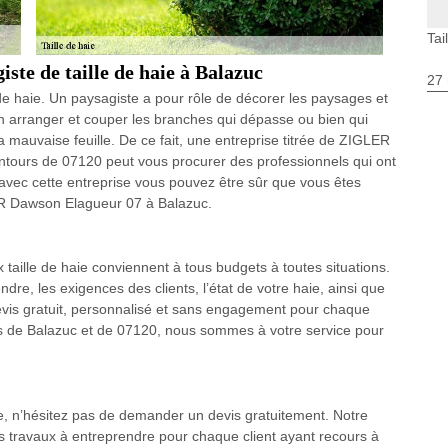
Tai
giste de taille de haie à Balazuc
27 
de haie. Un paysagiste a pour rôle de décorer les paysages et
en arranger et couper les branches qui dépasse ou bien qui
 mauvaise feuille. De ce fait, une entreprise titrée de ZIGLER
ntours de 07120 peut vous procurer des professionnels qui ont
avec cette entreprise vous pouvez être sûr que vous êtes
ER Dawson Elagueur 07 à Balazuc.
taille de haie conviennent à tous budgets à toutes situations.
ndre, les exigences des clients, l’état de votre haie, ainsi que
evis gratuit, personnalisé et sans engagement pour chaque
ons de Balazuc et de 07120, nous sommes à votre service pour
e, n’hésitez pas de demander un devis gratuitement. Notre
des travaux à entreprendre pour chaque client ayant recours à