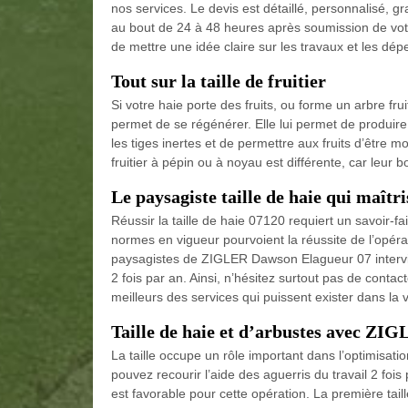
nos services. Le devis est détaillé, personnalisé, gr
au bout de 24 à 48 heures après soumission de votr
de mettre une idée claire sur les travaux et les dép
Tout sur la taille de fruitier
Si votre haie porte des fruits, ou forme un arbre fruitier
permet de se régénérer. Elle lui permet de produire plu
les tiges inertes et de permettre aux fruits d’être m
fruitier à pépin ou à noyau est différente, car le
Le paysagiste taille de haie qui maîtr
Réussir la taille de haie 07120 requiert un savoir-fai
normes en vigueur pourvoient la réussite de l’opéra
paysagistes de ZIGLER Dawson Elagueur 07 intervient
2 fois par an. Ainsi, n’hésitez surtout pas de contac
meilleurs des services qui puissent exister dans la vi
Taille de haie et d’arbustes avec Z
La taille occupe un rôle important dans l’optimisat
pouvez recourir l’aide des aguerris du travail 2 fois
est favorable pour cette opération. La première taill