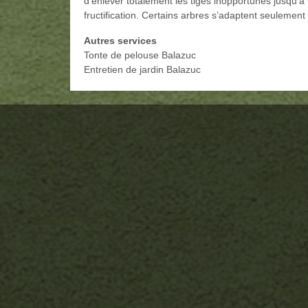
d’enlever totalement les tiges inopportunes jusqu’à u
fructification. Certains arbres s’adaptent seulement à
Autres services
Tonte de pelouse Balazuc
Entretien de jardin Balazuc