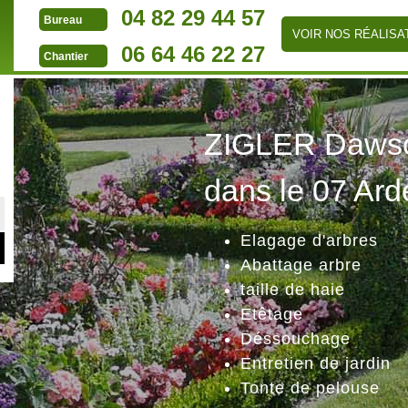
04 82 29 44 57
Bureau
VOIR NOS RÉALISA
06 64 46 22 27
Chantier
ZIGLER Dawson
dans le 07 Ard
Elagage d'arbres
Abattage arbre
taille de haie
Etêtage
Déssouchage
Entretien de jardin
Tonte de pelouse