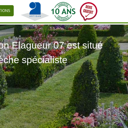
TIONS
 Elagueur 07 est situé
èche spécialiste