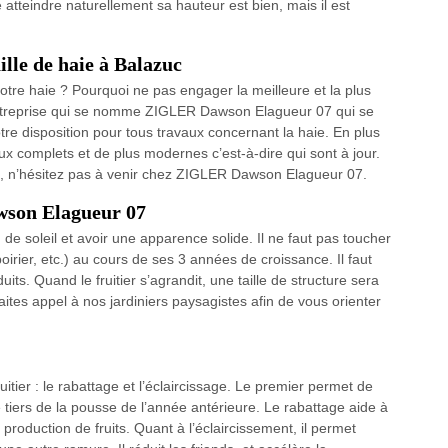
e atteindre naturellement sa hauteur est bien, mais il est
ille de haie à Balazuc
otre haie ? Pourquoi ne pas engager la meilleure et la plus
e entreprise qui se nomme ZIGLER Dawson Elagueur 07 qui se
re disposition pour tous travaux concernant la haie. En plus
complets et de plus modernes c’est-à-dire qui sont à jour.
aie, n’hésitez pas à venir chez ZIGLER Dawson Elagueur 07.
awson Elagueur 07
n de soleil et avoir une apparence solide. Il ne faut pas toucher
, poirier, etc.) au cours de ses 3 années de croissance. Il faut
its. Quand le fruitier s’agrandit, une taille de structure sera
ites appel à nos jardiniers paysagistes afin de vous orienter
itier : le rabattage et l’éclaircissage. Le premier permet de
 le tiers de la pousse de l’année antérieure. Le rabattage aide à
la production de fruits. Quant à l’éclaircissement, il permet