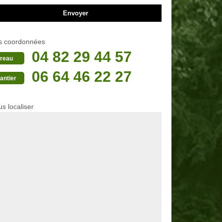
s coordonnées
04 82 29 44 57
reau
06 64 46 22 27
antier
s localiser