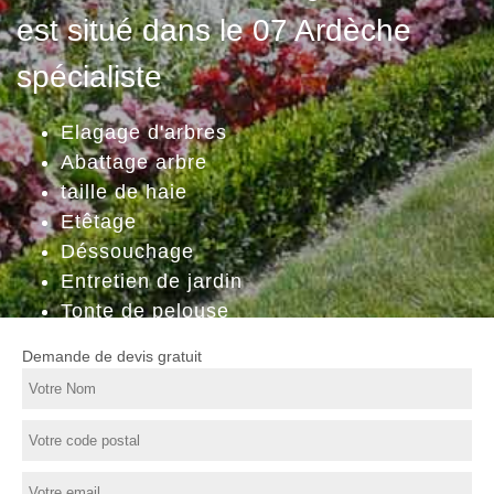
est situé dans le 07 Ardèche
spécialiste
Elagage d'arbres
Abattage arbre
taille de haie
Etêtage
Déssouchage
Entretien de jardin
Tonte de pelouse
Demande de devis gratuit