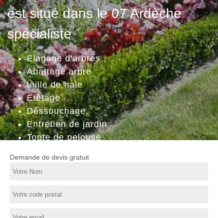
est situé dans le 07 Ardèche
spécialiste
Elagage d'arbres
Abattage arbre
taille de haie
Etêtage
Déssouchage
Entretien de jardin
Tonte de pelouse
Demande de devis gratuit