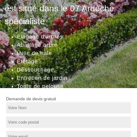
est situé dans le 07 Ardèche
spécialiste
Elagage d'arbres
Abattage arbre
taille de haie
Etêtage
Déssouchage
Entretien de jardin
Tonte de pelouse
Demande de devis gratuit