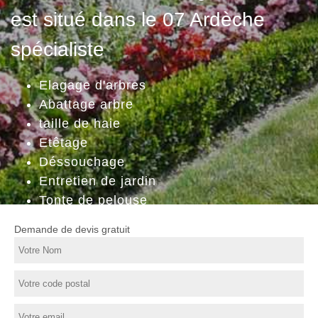
est situé dans le 07 Ardèche
spécialiste
Elagage d'arbres
Abattage arbre
taille de haie
Etêtage
Déssouchage
Entretien de jardin
Tonte de pelouse
Demande de devis gratuit