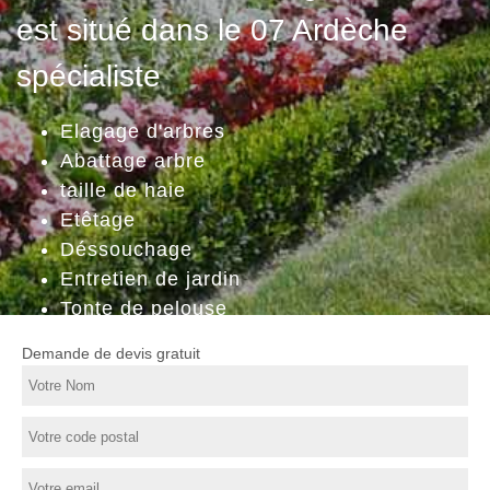
est situé dans le 07 Ardèche
spécialiste
Elagage d'arbres
Abattage arbre
taille de haie
Etêtage
Déssouchage
Entretien de jardin
Tonte de pelouse
Demande de devis gratuit