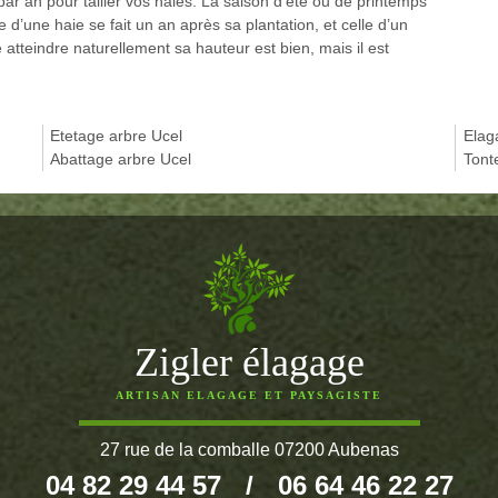
 par an pour tailler vos haies. La saison d’été ou de printemps
e d’une haie se fait un an après sa plantation, et celle d’un
e atteindre naturellement sa hauteur est bien, mais il est
Etetage arbre Ucel
Elag
Abattage arbre Ucel
Tont
Zigler élagage
ARTISAN ELAGAGE ET PAYSAGISTE
27 rue de la comballe 07200 Aubenas
04 82 29 44 57
/
06 64 46 22 27