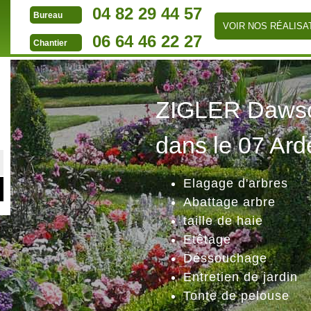
04 82 29 44 57
Bureau
VOIR NOS RÉALISA
06 64 46 22 27
Chantier
ZIGLER Dawson
dans le 07 Ard
Elagage d'arbres
Abattage arbre
taille de haie
Etêtage
Déssouchage
Entretien de jardin
Tonte de pelouse