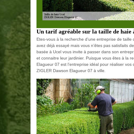
Un tarif agréable sur la taille de haie
Etes-vous à la recherche d’une entreprise de taille
avez déjà essayé mais vous n’êtes pas satisfaits de
basée à Ucel vous invite à passer dans son entrepr
et connaitre leur jardinier. Puisque vous êtes à la 
Elagueur 07 est l’entreprise idéal pour réaliser vos
ZIGLER Dawson Elagueur 07 à ville.