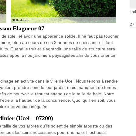
Tai
27 
awson Elagueur 07
n de soleil et avoir une apparence solide. Il ne faut pas toucher
, poirier, etc.) au cours de ses 3 années de croissance. Il faut
its. Quand le fruitier s’agrandit, une taille de structure sera
ites appel à nos jardiniers paysagistes afin de vous orienter
nage en activité dans la ville de Ucel. Nous tenons à rendre
veulent prendre soin de leur jardin, mais manquent de temps.
 de pourvoir le résultat attendu de la taille de haie. Notre
 d’être à la hauteur de la concurrence. Quoi qu’il en soit, vous
re intervention inégalée.
dinier (Ucel – 07200)
a taille de vos arbres qu’ils soient de simple arbuste ou des
oir tous les soins nécessaires pour une haie. Il est aussi