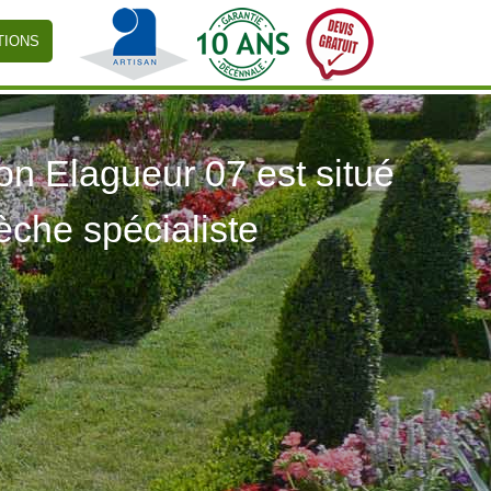
TIONS
 Elagueur 07 est situé
èche spécialiste