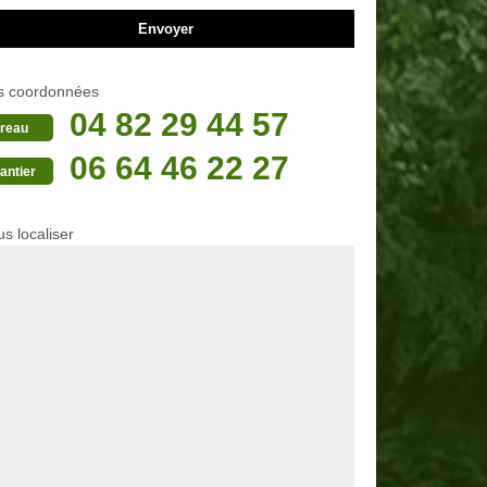
s coordonnées
04 82 29 44 57
reau
06 64 46 22 27
antier
s localiser