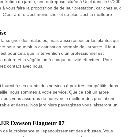
ntretien du jardin, une entreprise située à Ucel dans le 07200
 vous faire la proposition de de leur prestation, car chez eux
. C’est-à-dire c’est moins cher et de plus c’est la meilleure
ise
 la soigner des maladies, mais aussi respecter les plantes qui
te pour pourvoir la cicatrisation normale de l’arbuste. Il faut
 c’est pour cela que l’intervention d’un professionnel est
nature et la végétation à chaque activité effectuée. Pour
renez contact avec nous.
urnit à ses clients des services à prix très compétitifs dans
taille, nous sommes à votre service. Que ce soit un arbre
e, nous vous assurons de pourvoir le meilleur des prestations.
ble et dense. Nos jardiniers paysagistes vous laisseront un
IGLER Dawson Elagueur 07
ion de la croissance et l’épanouissement des arbustes. Vous