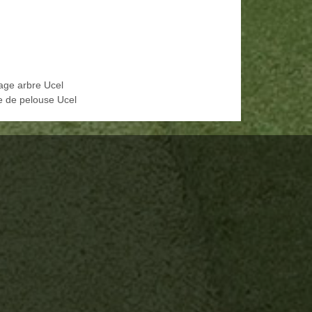
age arbre Ucel
e de pelouse Ucel