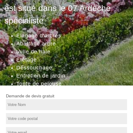
est situé dans le 07 Ardèche
spécialiste
Elagage d'arbres
Abattage arbre
taille de haie
Etêtage
Déssouchage
Entretien de jardin
Tonte de pelouse
Demande de devis gratuit