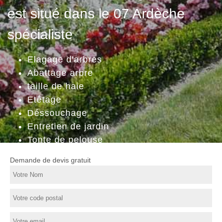
est situé dans le 07 Ardèche
spécialiste
Elagage d'arbres
Abattage arbre
taille de haie
Etêtage
Déssouchage
Entretien de jardin
Tonte de pelouse
Demande de devis gratuit