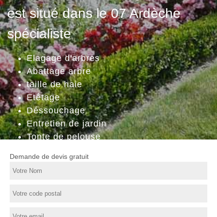
est situé dans le 07 Ardèche
spécialiste
Elagage d'arbres
Abattage arbre
taille de haie
Etêtage
Déssouchage
Entretien de jardin
Tonte de pelouse
Demande de devis gratuit