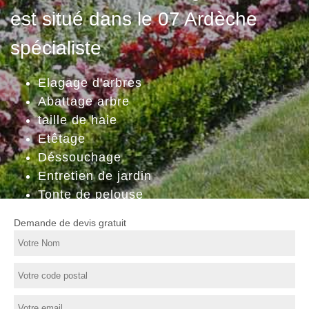
est situé dans le 07 Ardèche
spécialiste
Elagage d'arbres
Abattage arbre
taille de haie
Etêtage
Déssouchage
Entretien de jardin
Tonte de pelouse
Demande de devis gratuit