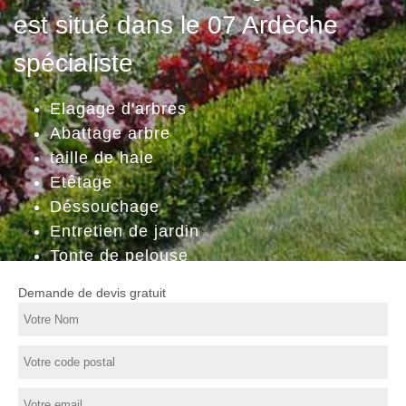
est situé dans le 07 Ardèche
spécialiste
Elagage d'arbres
Abattage arbre
taille de haie
Etêtage
Déssouchage
Entretien de jardin
Tonte de pelouse
Demande de devis gratuit