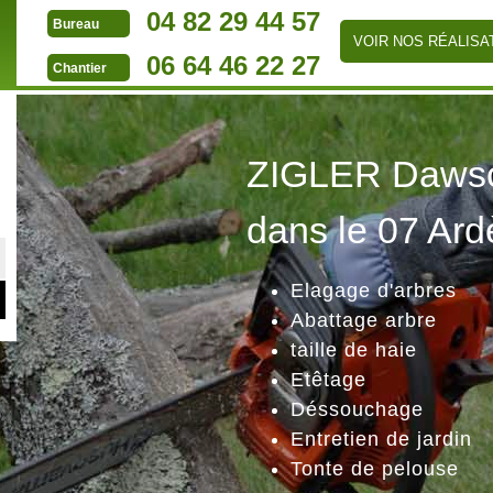
04 82 29 44 57
Bureau
VOIR NOS RÉALISA
06 64 46 22 27
Chantier
ZIGLER Dawson
dans le 07 Ard
Elagage d'arbres
Abattage arbre
taille de haie
Etêtage
Déssouchage
Entretien de jardin
Tonte de pelouse