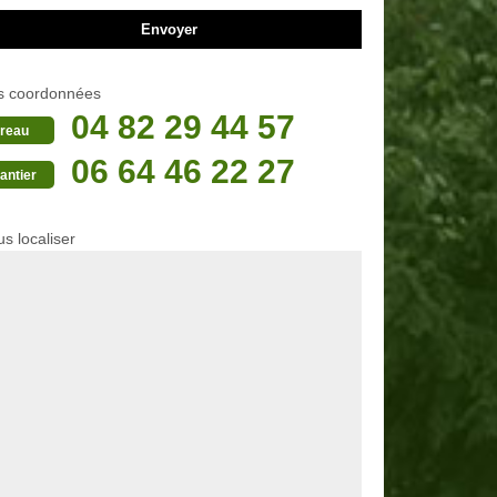
s coordonnées
04 82 29 44 57
reau
06 64 46 22 27
antier
s localiser