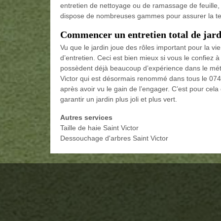
entretien de nettoyage ou de ramassage de feuill
dispose de nombreuses gammes pour assurer la ten
Commencer un entretien total de jard
Vu que le jardin joue des rôles important pour la v
d’entretien. Ceci est bien mieux si vous le confiez à
possèdent déjà beaucoup d’expérience dans le méti
Victor qui est désormais renommé dans tous le 074
après avoir vu le gain de l’engager. C’est pour ce
garantir un jardin plus joli et plus vert.
Autres services
Taille de haie Saint Victor
Dessouchage d'arbres Saint Victor