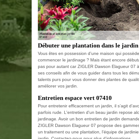
Débuter une plantation dans le jardin
Vous êtes en possession d’une maison qui possède d
commencer le jardinage ? Mais étant encore début
pas pour autant car ZIGLER Dawson Elagueur 07 à S
ses conseils afin de vous guider dans tous les dém
talents purs pour vous donner des plantes de qualité
améliorer vos jardin.
Entretien espace vert 07410
Pour entretenir efficacement un jardin, il s’agit d’
parfois rude. L'entretien d'un beau jardin repose a
jardinage. Avoir un bon entretien de jardin demande a
ZIGLER Dawson Elagueur 07 propose des gammes de 
un traitement ou une plantation, l’équipe de jardini
jardin. Contactez-nous pour plus d’informations.