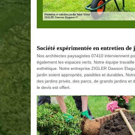
Société expérimentée en entretien de 
Nos architectes paysagistes 07410 interviennent pou
également les espaces verts. Notre équipe travaill
esthétique. Notre entreprise ZIGLER Dawson Elagueu
jardin soient appropriés, paisibles et durables. Not
des jardins privés, des parcs, de grands jardins et 
le devis est offert.