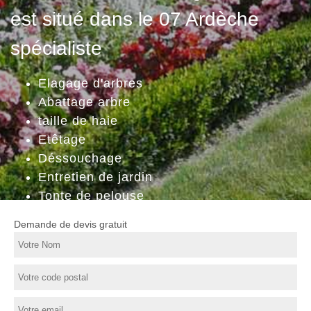
est situé dans le 07 Ardèche
spécialiste
Elagage d'arbres
Abattage arbre
taille de haie
Etêtage
Déssouchage
Entretien de jardin
Tonte de pelouse
Demande de devis gratuit