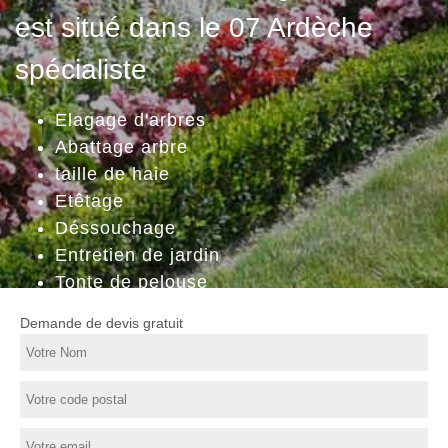
est situé dans le 07 Ardèche
spécialiste
Elagage d'arbres
Abattage arbre
taille de haie
Etêtage
Déssouchage
Entretien de jardin
Tonte de pelouse
Demande de devis gratuit