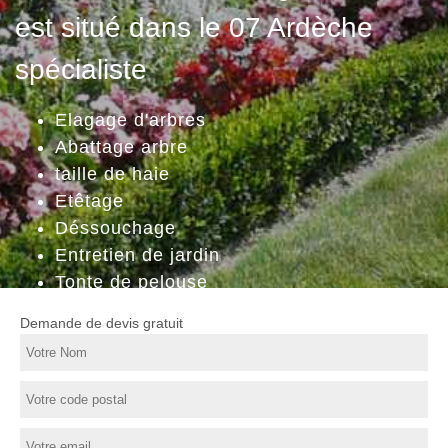
est situé dans le 07 Ardèche
spécialiste
Elagage d'arbres
Abattage arbre
taille de haie
Etêtage
Déssouchage
Entretien de jardin
Tonte de pelouse
Demande de devis gratuit