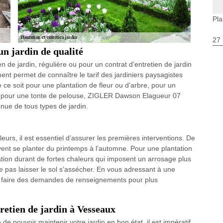
Pla
27 
un jardin de qualité
 de jardin, régulière ou pour un contrat d’entretien de jardin
nt permet de connaître le tarif des jardiniers paysagistes
 ce soit pour une plantation de fleur ou d’arbre, pour un
e, pour une tonte de pelouse, ZIGLER Dawson Elagueur 07
ue de tous types de jardin.
eurs, il est essentiel d’assurer les premières interventions. De
ent se planter du printemps à l’automne. Pour une plantation
ntation durant de fortes chaleurs qui imposent un arrosage plus
 ne pas laisser le sol s’assécher. En vous adressant à une
de faire des demandes de renseignements pour plus
etien de jardin à Vesseaux
 de pouvoir maintenir votre jardin en bon état, il est impératif