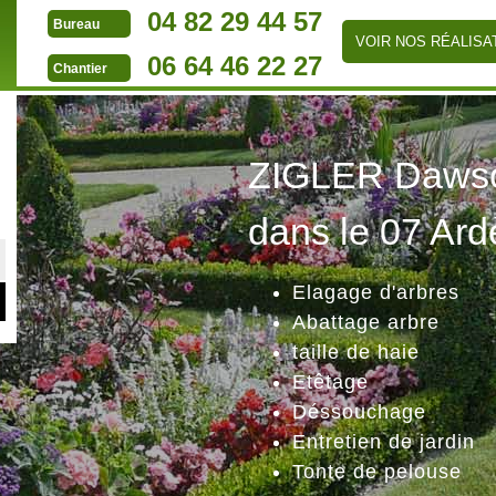
04 82 29 44 57
Bureau
VOIR NOS RÉALISA
06 64 46 22 27
Chantier
ZIGLER Dawson
dans le 07 Ard
Elagage d'arbres
Abattage arbre
taille de haie
Etêtage
Déssouchage
Entretien de jardin
Tonte de pelouse