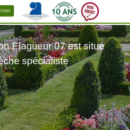
TIONS
 Elagueur 07 est situé
èche spécialiste