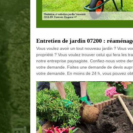
Entretien de jardin 07200 : réamén
Vous voulez avoir un tout nouveau jardin ? Vous vou
propriété ? Vous voulez trouver celui qui fera les t
notre entreprise paysagiste. Confiez-nous votre de
votre demande. Faites une demande de devis auprè
votre demande. En moins de 24 h, vous pouvez obte