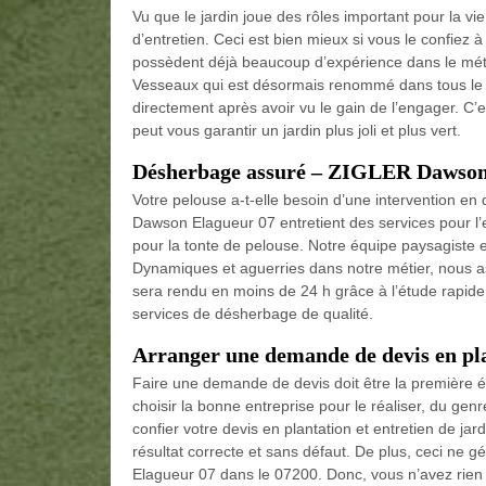
Vu que le jardin joue des rôles important pour la v
d’entretien. Ceci est bien mieux si vous le confiez à
possèdent déjà beaucoup d’expérience dans le mét
Vesseaux qui est désormais renommé dans tous le 
directement après avoir vu le gain de l’engager. 
peut vous garantir un jardin plus joli et plus vert.
Désherbage assuré – ZIGLER Dawson
Votre pelouse a-t-elle besoin d’une intervention en
Dawson Elagueur 07 entretient des services pour l’en
pour la tonte de pelouse. Notre équipe paysagiste 
Dynamiques et aguerries dans notre métier, nous a
sera rendu en moins de 24 h grâce à l’étude rapide
services de désherbage de qualité.
Arranger une demande de devis en plan
Faire une demande de devis doit être la première ét
choisir la bonne entreprise pour le réaliser, du ge
confier votre devis en plantation et entretien de j
résultat correcte et sans défaut. De plus, ceci n
Elagueur 07 dans le 07200. Donc, vous n’avez rien