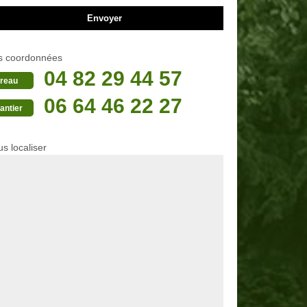
s coordonnées
04 82 29 44 57
reau
06 64 46 22 27
antier
s localiser