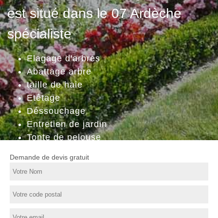
est situé dans le 07 Ardèche
spécialiste
Elagage d'arbres
Abattage arbre
taille de haie
Etêtage
Déssouchage
Entretien de jardin
Tonte de pelouse
Demande de devis gratuit