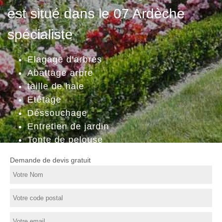
est situé dans le 07 Ardèche
spécialiste
Elagage d'arbres
Abattage arbre
taille de haie
Etêtage
Déssouchage
Entretien de jardin
Tonte de pelouse
Demande de devis gratuit