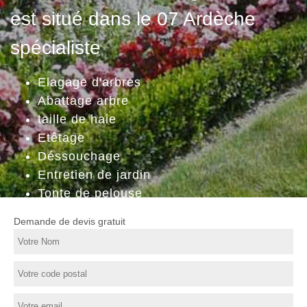
est situé dans le 07 Ardèche
spécialiste
Elagage d'arbres
Abattage arbre
taille de haie
Etêtage
Déssouchage
Entretien de jardin
Tonte de pelouse
Demande de devis gratuit