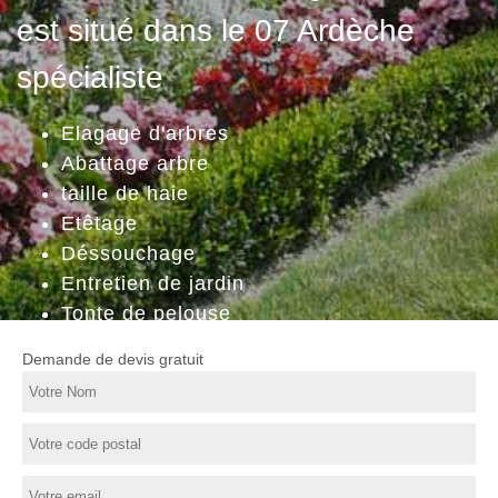
est situé dans le 07 Ardèche
spécialiste
Elagage d'arbres
Abattage arbre
taille de haie
Etêtage
Déssouchage
Entretien de jardin
Tonte de pelouse
Demande de devis gratuit