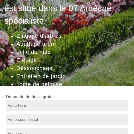
est situé dans le 07 Ardèche
spécialiste
Elagage d'arbres
Abattage arbre
taille de haie
Etêtage
Déssouchage
Entretien de jardin
Tonte de pelouse
Demande de devis gratuit