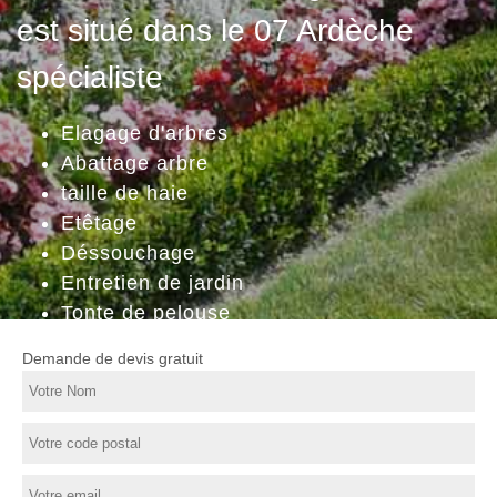
est situé dans le 07 Ardèche
spécialiste
Elagage d'arbres
Abattage arbre
taille de haie
Etêtage
Déssouchage
Entretien de jardin
Tonte de pelouse
Demande de devis gratuit