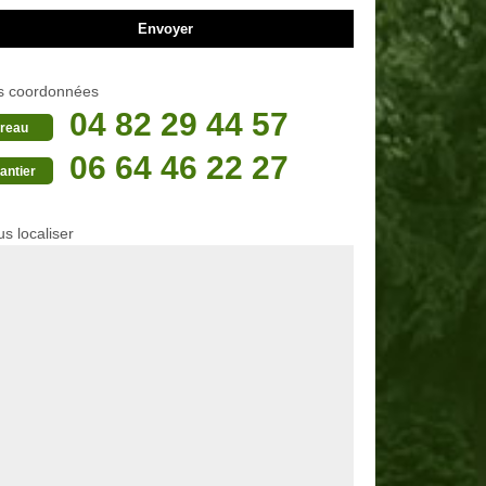
s coordonnées
04 82 29 44 57
reau
06 64 46 22 27
antier
s localiser