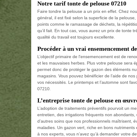
Notre tarif tonte de pelouse 07210
Faire tondre la pelouse a un prix en effet. Chez nous
général, il est fixé selon la superficie de la pelouse,
points comme le ramassage de déchets, la répétition 
qu’il fait. En tout cas, vous aurez un prix de ton
qualité du travail est toujours excellente.
Procéder à un vrai ensemencement de
L’objectif primaire de l'ensemencement est de renou
et les mauvaises herbes. Plus votre pelouse sera é
permet donc de protéger le gazon des éléments nui
magasins. Vous pouvez bénéficier de l’aide de nos p
vos nécessités. Le printemps et l’automne sont fa
07210.
L’entreprise tonte de pelouse en œuvr
L’adoption de traitements préventifs pourvoit un m
entretien, des irrigations fréquents non abondants, 
d’autres soins que nos professionnels maîtrisent, év
maladies. Un gazon vert, riche en bons nutriments e
à nos experts, vous n’avez qu’à demander votre dev