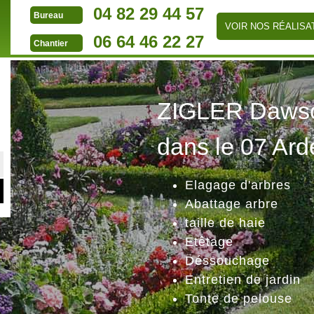
04 82 29 44 57
Bureau
VOIR NOS RÉALISA
06 64 46 22 27
Chantier
ZIGLER Dawson
dans le 07 Ard
Elagage d'arbres
Abattage arbre
taille de haie
Etêtage
Déssouchage
Entretien de jardin
Tonte de pelouse