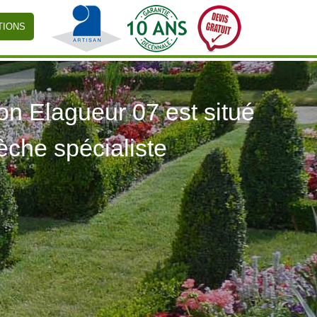
TIONS
 Elagueur 07 est situé
èche spécialiste