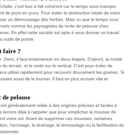
. Enfaite, c’est tout à fait cohérent car le temps vous manque
nt de jours en jours. Pour éviter la destruction totale de votre
atiquer un démoussage des herbes. Mais vu que le temps vous
ionnels comme les paysagistes de tonte de pelouse chez
s. En effet cette société est apte à vous donner un travail
 outils de pointe.
 faire ?
 Donc, il faut ensemencer en deux étapes. D’abord, la moitié
 terrain, et le reste sur le vertical. C’est pour éviter de
 sera utilisé rapidement pour recouvrir doucement les graines. Si
aire aussi de la tourner. Il faut en plus arroser vite et
 de pelouse
st généralement reliée à des origines précises et faciles à
ous tenons déjà à rappeler que pour empêcher la mousse de
ûment votre sol. Avant de supprimer ces mousses, certaines
on, l’arrosage, le drainage, le terreautage ou la fertilisation du
essionnels.