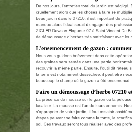
De nos jours, l’entretien total du jardin est négligé
cruellement alors que les choses à faire se multiplie
beau jardin dans le 07210, il est important de pr
manque alors l’idéal serait d’engager des profess
ZIGLER Dawson Elagueur 07 à Saint Vincent De Barre
de démoussage d’herbes très satisfaisant avec leurs
L’ensemencement de gazon : comment
Nous vous guidons brièvement dans cette opération.
des graines sera semée dans une partie horizontale du
recouvrir la même partie. Ensuite, l’outil dit râteau
la terre est notamment desséchée, il peut être nécess
beaucoup le champ où le gazon a été ensemencé.
Faire un démoussage d’herbe 07210 et
La présence de mousse sur le gazon ou la pelouse e
localiser. La mousse est l’un de leurs ennemis. N
s’approprier de votre jardin, il faut assainir assid
étapes peuvent se faire comme la tonte, la scarificati
sol. Ces travaux seront tous réaliser avec des prof