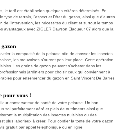
, le tarif est établi selon quelques critères déterminés. En
 le type de terrain, l’aspect et l’état du gazon, ainsi que d’autres
de l’intervention, les nécessités du client et surtout le temps
te très avantageux avec ZIGLER Dawson Elagueur 07 alors que la
 gazon
veler la compacité de la pelouse afin de chasser les insectes
paisse, les mauvaises n’auront pas leur place. Cette opération
sibles. Les grains de gazon peuvent s’acheter dans les
rofessionnels jardiniers pour choisir ceux qui conviennent à
vorables pour ensemencer du gazon en Saint Vincent De Barres
e pour vous !
eilleur conservateur de santé de votre pelouse. Un bon
un sol parfaitement aéré et plein de nutriments ainsi que
iteront la multiplication des insectes nuisibles ou des
st plus laborieux à créer. Pour confier la tonte de votre gazon
is gratuit par appel téléphonique ou en ligne.