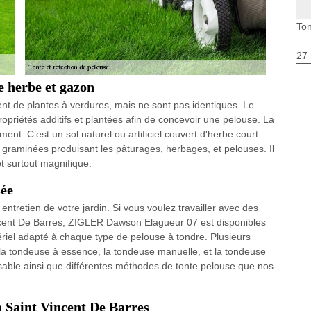
Ton
27 
e herbe et gazon
nt de plantes à verdures, mais ne sont pas identiques. Le
ropriétés additifs et plantées afin de concevoir une pelouse. La
t. C’est un sol naturel ou artificiel couvert d'herbe court.
 graminées produisant les pâturages, herbages, et pelouses. Il
et surtout magnifique.
sée
entretien de votre jardin. Si vous voulez travailler avec des
ncent De Barres, ZIGLER Dawson Elagueur 07 est disponibles
ériel adapté à chaque type de pelouse à tondre. Plusieurs
 la tondeuse à essence, la tondeuse manuelle, et la tondeuse
alisable ainsi que différentes méthodes de tonte pelouse que nos
 Saint Vincent De Barres