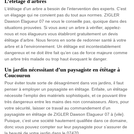
L’étêtage d'arbres
L’étêtage d'un arbre a besoin de l'intervention des experts. C’est
un élagage qui ne convient pas du tout aux normes. ZIGLER
Dawson Elagueur 07 ne vous le conseille pas, quoique dans des
situations prouvées. Si vous avez un arbre à vérifier, appelez-
nous et nos élagueurs vous établiront gratuitement un devis
étêtage d'arbre. Nous ferons en sorte de redonner santé à votre
arbre et à l'environnement. Un étêtage est incontestablement
dangereux et ne doit être fait qu’en cas de force majeure comme
un arbre très malade ou trop haut évoquant le danger.
Un jardin nécessitant d’un paysagiste en étêtage à
Coucouron
Pour éviter toute sorte de désagrément dans vos jardins, il faut
penser à employer un paysagiste en étêtage. Enfaite, un étêtage
nécessite l’emploi des matériels sophistiqués, et ce pouvant être
très dangereux entre les mains des non connaisseurs. Alors, pour
votre sécurité, laisser ce travail au commandement d’un
paysagiste en étêtage de ZIGLER Dawson Elagueur 07 à {vile}.
Puisque, c’est une société hautement qualifiée dans ce domaine,
donc vous pouvez compter sur leur paysagiste pour s’assurer de
la beauté de votre jardin dans le 07470.