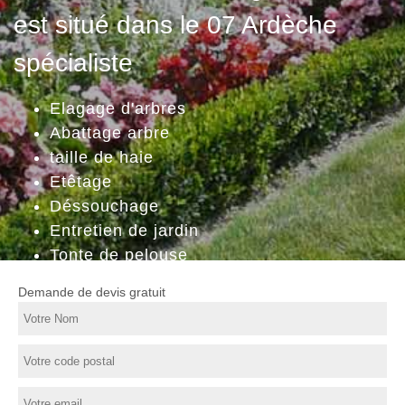
est situé dans le 07 Ardèche
spécialiste
Elagage d'arbres
Abattage arbre
taille de haie
Etêtage
Déssouchage
Entretien de jardin
Tonte de pelouse
Demande de devis gratuit