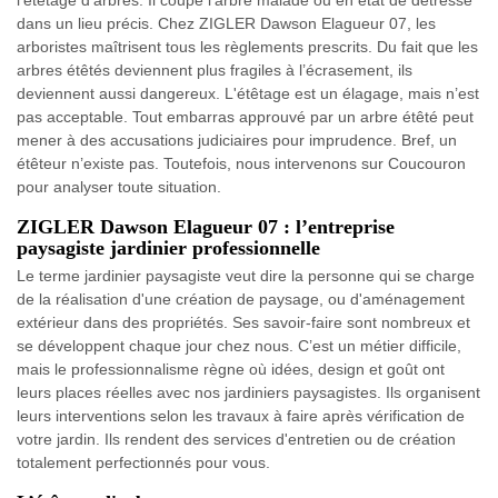
l'étêtage d’arbres. Il coupe l'arbre malade ou en état de détresse
dans un lieu précis. Chez ZIGLER Dawson Elagueur 07, les
arboristes maîtrisent tous les règlements prescrits. Du fait que les
arbres étêtés deviennent plus fragiles à l’écrasement, ils
deviennent aussi dangereux. L'étêtage est un élagage, mais n’est
pas acceptable. Tout embarras approuvé par un arbre étêté peut
mener à des accusations judiciaires pour imprudence. Bref, un
étêteur n’existe pas. Toutefois, nous intervenons sur Coucouron
pour analyser toute situation.
ZIGLER Dawson Elagueur 07 : l’entreprise
paysagiste jardinier professionnelle
Le terme jardinier paysagiste veut dire la personne qui se charge
de la réalisation d'une création de paysage, ou d'aménagement
extérieur dans des propriétés. Ses savoir-faire sont nombreux et
se développent chaque jour chez nous. C’est un métier difficile,
mais le professionnalisme règne où idées, design et goût ont
leurs places réelles avec nos jardiniers paysagistes. Ils organisent
leurs interventions selon les travaux à faire après vérification de
votre jardin. Ils rendent des services d'entretien ou de création
totalement perfectionnés pour vous.