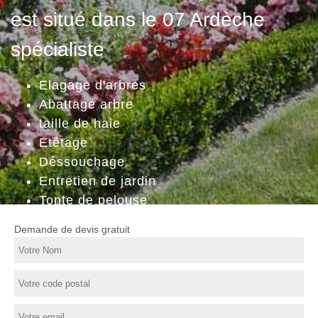
est situé dans le 07 Ardèche
spécialiste
Elagage d'arbres
Abattage arbre
taille de haie
Etêtage
Déssouchage
Entretien de jardin
Tonte de pelouse
Demande de devis gratuit