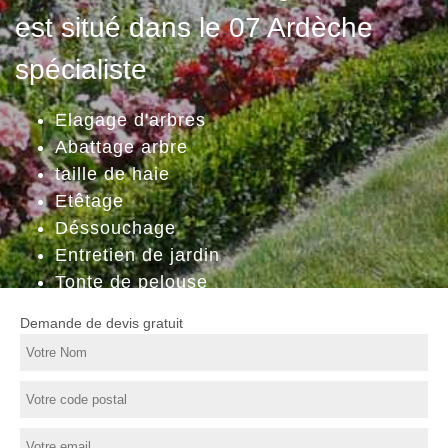
est situé dans le 07 Ardèche
spécialiste
Elagage d'arbres
Abattage arbre
taille de haie
Etêtage
Déssouchage
Entretien de jardin
Tonte de pelouse
Demande de devis gratuit