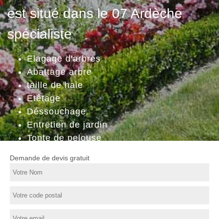
est situé dans le 07 Ardèche
spécialiste
Elagage d'arbres
Abattage arbre
taille de haie
Etêtage
Déssouchage
Entretien de jardin
Tonte de pelouse
Demande de devis gratuit