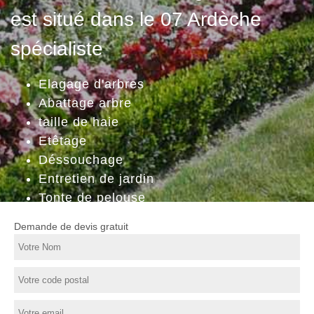
est situé dans le 07 Ardèche
spécialiste
Elagage d'arbres
Abattage arbre
taille de haie
Etêtage
Déssouchage
Entretien de jardin
Tonte de pelouse
Demande de devis gratuit