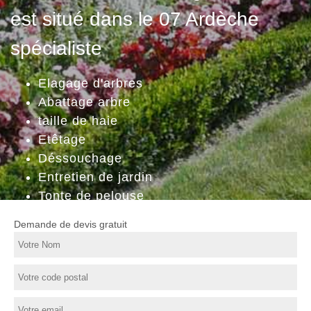
est situé dans le 07 Ardèche
spécialiste
Elagage d'arbres
Abattage arbre
taille de haie
Etêtage
Déssouchage
Entretien de jardin
Tonte de pelouse
Demande de devis gratuit