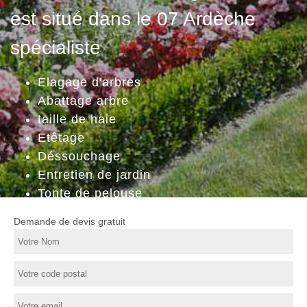
est situé dans le 07 Ardèche
spécialiste
Elagage d'arbres
Abattage arbre
taille de haie
Etêtage
Déssouchage
Entretien de jardin
Tonte de pelouse
Demande de devis gratuit