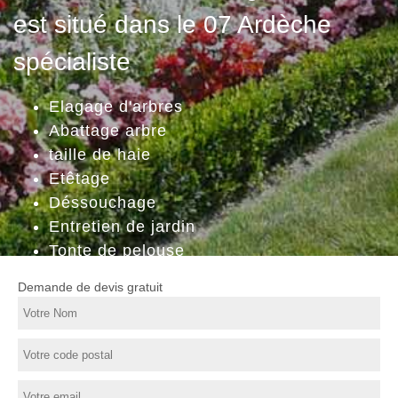
est situé dans le 07 Ardèche
spécialiste
Elagage d'arbres
Abattage arbre
taille de haie
Etêtage
Déssouchage
Entretien de jardin
Tonte de pelouse
Demande de devis gratuit