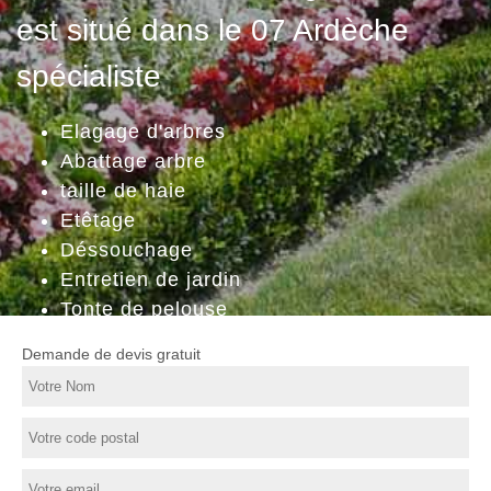
est situé dans le 07 Ardèche
spécialiste
Elagage d'arbres
Abattage arbre
taille de haie
Etêtage
Déssouchage
Entretien de jardin
Tonte de pelouse
Demande de devis gratuit