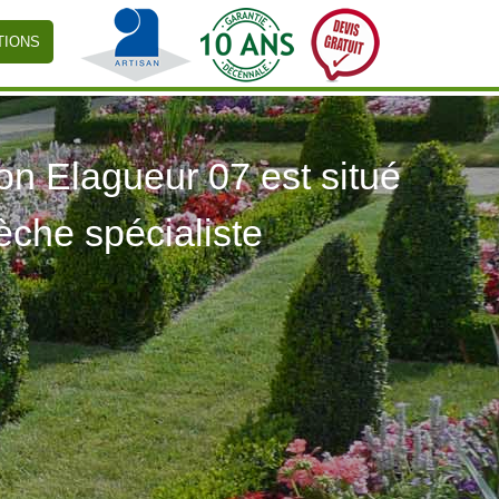
TIONS
 Elagueur 07 est situé
èche spécialiste