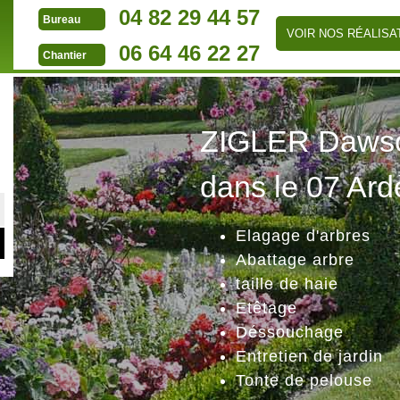
04 82 29 44 57
Bureau
VOIR NOS RÉALISA
06 64 46 22 27
Chantier
ZIGLER Dawson
dans le 07 Ard
Elagage d'arbres
Abattage arbre
taille de haie
Etêtage
Déssouchage
Entretien de jardin
Tonte de pelouse