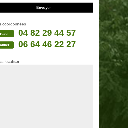
s coordonnées
04 82 29 44 57
reau
06 64 46 22 27
antier
s localiser