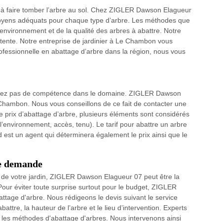
te à faire tomber l’arbre au sol. Chez ZIGLER Dawson Elagueur
oyens adéquats pour chaque type d’arbre. Les méthodes que
environnement et de la qualité des arbres à abattre. Notre
tente. Notre entreprise de jardinier à Le Chambon vous
ofessionnelle en abattage d’arbre dans la région, nous vous
sposez pas de compétence dans le domaine. ZIGLER Dawson
Chambon. Nous vous conseillons de ce fait de contacter une
e prix d’abattage d’arbre, plusieurs éléments sont considérés
 (l’environnement, accès, tenu). Le tarif pour abattre un arbre
d est un agent qui déterminera également le prix ainsi que le
re demande
e de votre jardin, ZIGLER Dawson Elagueur 07 peut être la
Pour éviter toute surprise surtout pour le budget, ZIGLER
ttage d'arbre. Nous rédigeons le devis suivant le service
tre, la hauteur de l’arbre et le lieu d’intervention. Experts
 les méthodes d'abattage d'arbres. Nous intervenons ainsi