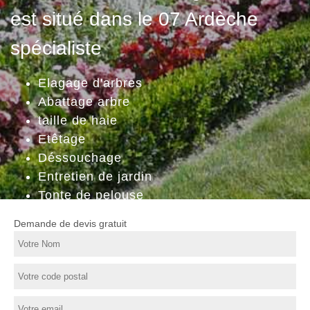
est situé dans le 07 Ardèche
spécialiste
Elagage d'arbres
Abattage arbre
taille de haie
Etêtage
Déssouchage
Entretien de jardin
Tonte de pelouse
Demande de devis gratuit