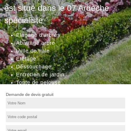
est situé dans le 07 Ardèche
spécialiste
Elagage d'arbres
Abattage arbre
taille de haie
Etêtage
Déssouchage
Entretien de jardin
Tonte de pelouse
Demande de devis gratuit