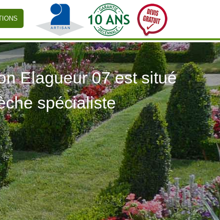
TIONS
 Elagueur 07 est situé
èche spécialiste