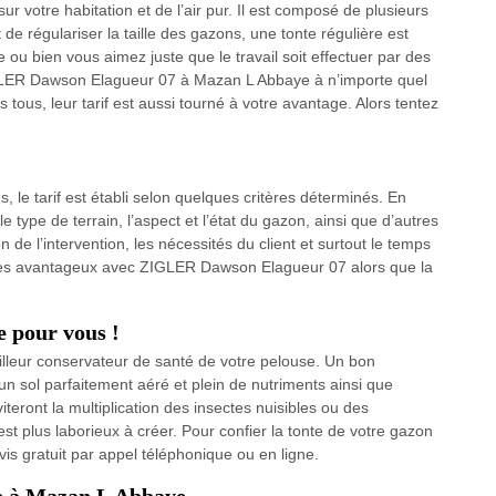
ur votre habitation et de l’air pur. Il est composé de plusieurs
de régulariser la taille des gazons, une tonte régulière est
u bien vous aimez juste que le travail soit effectuer par des
GLER Dawson Elagueur 07 à Mazan L Abbaye à n’importe quel
s tous, leur tarif est aussi tourné à votre avantage. Alors tentez
, le tarif est établi selon quelques critères déterminés. En
 le type de terrain, l’aspect et l’état du gazon, ainsi que d’autres
de l’intervention, les nécessités du client et surtout le temps
te très avantageux avec ZIGLER Dawson Elagueur 07 alors que la
e pour vous !
eilleur conservateur de santé de votre pelouse. Un bon
un sol parfaitement aéré et plein de nutriments ainsi que
iteront la multiplication des insectes nuisibles ou des
st plus laborieux à créer. Pour confier la tonte de votre gazon
is gratuit par appel téléphonique ou en ligne.
be à Mazan L Abbaye