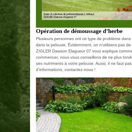
Opération de démoussage d’herbe
Plusieurs personnes ont ce type de problème dans 
dans la pelouse. Évidemment, on n’utilisera pas de l
ZIGLER Dawson Elagueur 07 vous explique comment
commencer, nous vous conseillons de ne plus tondre
ses nutriments à votre pelouse. Aussi, il ne faut 
d’informations, contactez-nous !