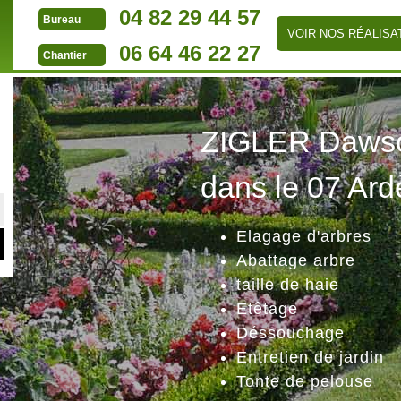
04 82 29 44 57
Bureau
VOIR NOS RÉALISA
06 64 46 22 27
Chantier
ZIGLER Dawson
dans le 07 Ard
Elagage d'arbres
Abattage arbre
taille de haie
Etêtage
Déssouchage
Entretien de jardin
Tonte de pelouse