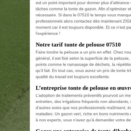
est un point important pour donner plus d’attirance s
tâches comme la tonte de gazon. Afin d’optimiser et 
nécessaire. Si dans le 07510 le temps vous manque o
professionnels alors contactez dès maintenant ZI
moment car il est toujours disponible. Et ce n’est pa
l’expérience !
Notre tarif tonte de pelouse 07510
Faire tondre la pelouse a un prix en effet. Chez nous
général, il est fixé selon la superficie de la pelouse,
points comme le ramassage de déchets, la répétition 
qu’il fait. En tout cas, vous aurez un prix de ton
qualité du travail est toujours excellente.
L’entreprise tonte de pelouse en œuvr
L’adoption de traitements préventifs pourvoit un m
entretien, des irrigations fréquents non abondants, 
d’autres soins que nos professionnels maîtrisent, év
maladies. Un gazon vert, riche en bons nutriments e
à nos experts, vous n’avez qu’à demander votre dev
Gager une entreprise de tonte d’her