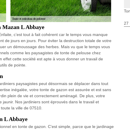
Ton
27 
 à Mazan L Abbaye
. Enfaite, c’est tout à fait cohérent car le temps vous manque
nt de jours en jours. Pour éviter la destruction totale de votre
atiquer un démoussage des herbes. Mais vu que le temps vous
ionnels comme les paysagistes de tonte de pelouse chez
fet cette société est apte à vous donner un travail de
tils de pointe.
on
ardiniers paysagistes peut désormais se déplacer dans tout
tise inégalée, votre tonte de gazon est assurée et est sans
jardin plein de vie et correctement aménagé. De plus, votre
jaunir. Nos jardiniers sont éprouvés dans le travail et
toute la ville de 07510.
an L Abbaye
sionnel en tonte de gazon. C’est simple, parce que le jardinage