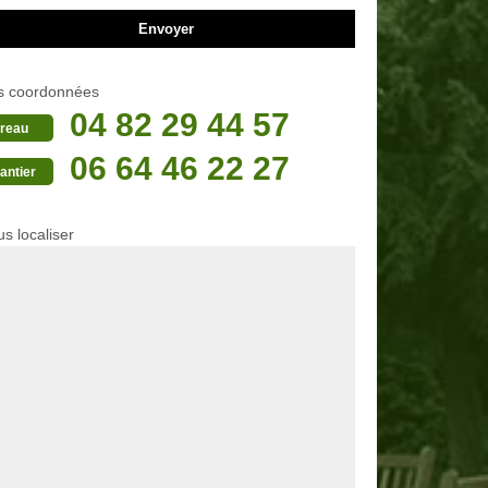
s coordonnées
04 82 29 44 57
reau
06 64 46 22 27
antier
s localiser