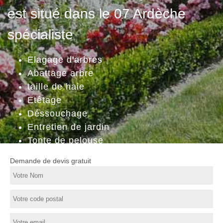
est situé dans le 07 Ardèche
spécialiste
Elagage d'arbres
Abattage arbre
taille de haie
Etêtage
Déssouchage
Entretien de jardin
Tonte de pelouse
Demande de devis gratuit