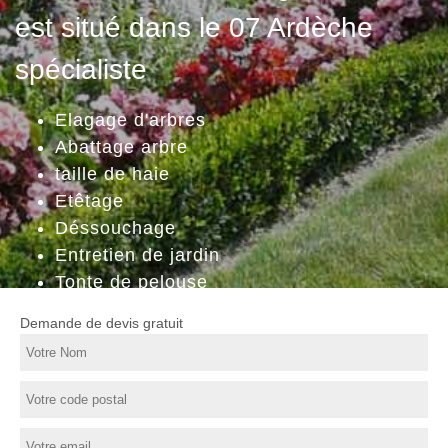
est situé dans le 07 Ardèche
spécialiste
Elagage d'arbres
Abattage arbre
taille de haie
Etêtage
Déssouchage
Entretien de jardin
Tonte de pelouse
Demande de devis gratuit