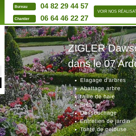
04 82 29 44 57
Bureau
VOIR NOS RÉALISA
06 64 46 22 27
Chantier
ZIGLER Dawson
dans le 07 Ard
Elagage d'arbres
Abattage arbre
taille de haie
Etêtage
Déssouchage
Entretien de jardin
Tonte de pelouse