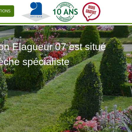
TIONS
 Elagueur 07 est situé
èche spécialiste