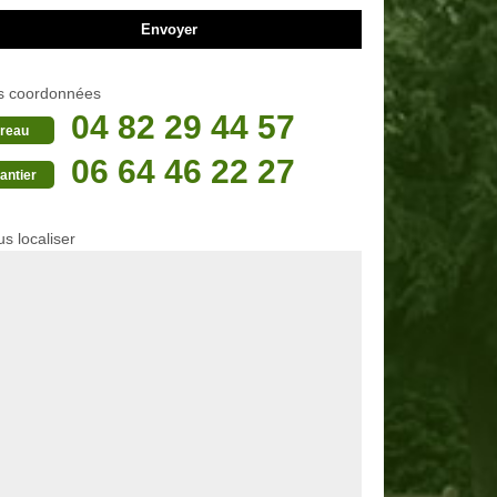
s coordonnées
04 82 29 44 57
reau
06 64 46 22 27
antier
s localiser