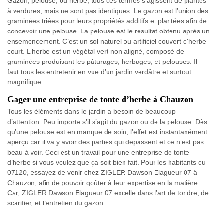
Gazon, pelouse, ou herbe, tous ces termes s’agissent de plantes
à verdures, mais ne sont pas identiques. Le gazon est l’union des
graminées triées pour leurs propriétés additifs et plantées afin de
concevoir une pelouse. La pelouse est le résultat obtenu après un
ensemencement. C’est un sol naturel ou artificiel couvert d'herbe
court. L'herbe est un végétal vert non aligné, composé de
graminées produisant les pâturages, herbages, et pelouses. Il
faut tous les entretenir en vue d’un jardin verdâtre et surtout
magnifique.
Gager une entreprise de tonte d’herbe à Chauzon
Tous les éléments dans le jardin a besoin de beaucoup
d’attention. Peu importe s’il s’agit du gazon ou de la pelouse. Dès
qu’une pelouse est en manque de soin, l’effet est instantanément
aperçu car il va y avoir des parties qui dépassent et ce n’est pas
beau à voir. Ceci est un travail pour une entreprise de tonte
d’herbe si vous voulez que ça soit bien fait. Pour les habitants du
07120, essayez de venir chez ZIGLER Dawson Elagueur 07 à
Chauzon, afin de pouvoir goûter à leur expertise en la matière.
Car, ZIGLER Dawson Elagueur 07 excelle dans l’art de tondre, de
scarifier, et l’entretien du gazon.