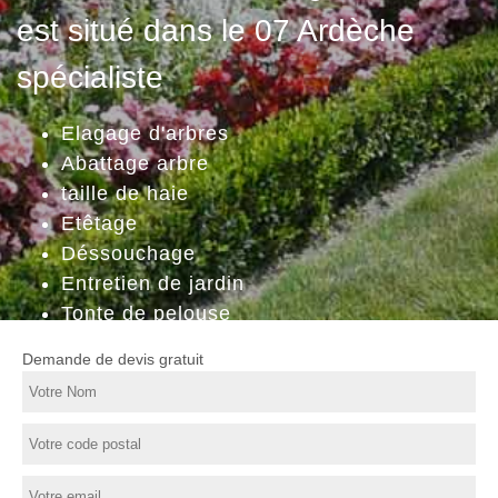
est situé dans le 07 Ardèche
spécialiste
Elagage d'arbres
Abattage arbre
taille de haie
Etêtage
Déssouchage
Entretien de jardin
Tonte de pelouse
Demande de devis gratuit