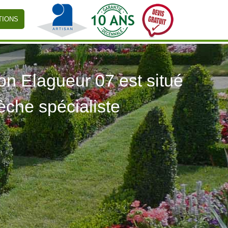
TIONS
 Elagueur 07 est situé
èche spécialiste