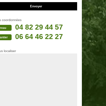
s coordonnées
04 82 29 44 57
reau
06 64 46 22 27
antier
s localiser