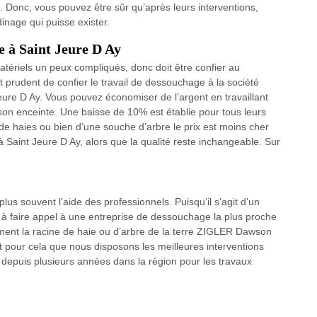
Donc, vous pouvez être sûr qu’après leurs interventions,
dinage qui puisse exister.
e à Saint Jeure D Ay
atériels un peux compliqués, donc doit être confier au
t prudent de confier le travail de dessouchage à la société
re D Ay. Vous pouvez économiser de l’argent en travaillant
s son enceinte. Une baisse de 10% est établie pour tous leurs
de haies ou bien d’une souche d’arbre le prix est moins cher
aint Jeure D Ay, alors que la qualité reste inchangeable. Sur
us souvent l’aide des professionnels. Puisqu’il s’agit d’un
pas à faire appel à une entreprise de dessouchage la plus proche
tement la racine de haie ou d’arbre de la terre ZIGLER Dawson
 pour cela que nous disposons les meilleures interventions
té depuis plusieurs années dans la région pour les travaux