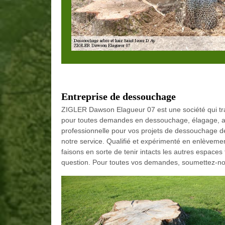
Entreprise de dessouchage
ZIGLER Dawson Elagueur 07 est une société qui trav
pour toutes demandes en dessouchage, élagage, ab
professionnelle pour vos projets de dessouchage de
notre service. Qualifié et expérimenté en enlèveme
faisons en sorte de tenir intacts les autres espaces
question. Pour toutes vos demandes, soumettez-nous 