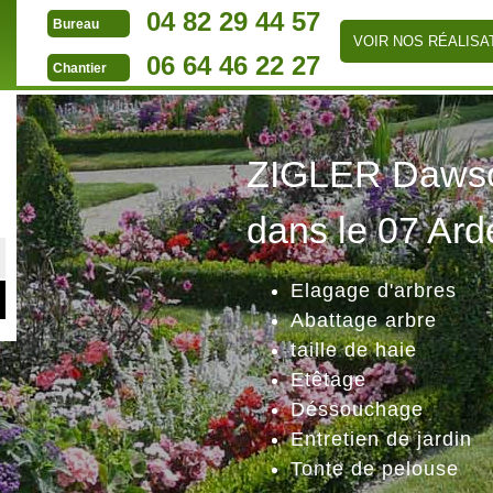
04 82 29 44 57
Bureau
VOIR NOS RÉALISA
06 64 46 22 27
Chantier
ZIGLER Dawson
dans le 07 Ard
Elagage d'arbres
Abattage arbre
taille de haie
Etêtage
Déssouchage
Entretien de jardin
Tonte de pelouse