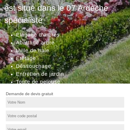
est situé dans le 07 Ardèche
spécialiste
Elagage d'arbres
Abattage arbre
taille de haie
Etêtage
Déssouchage
Entretien de jardin
Tonte de pelouse
Demande de devis gratuit